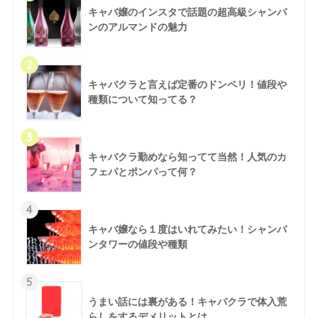
キャバ嬢のインスタで話題の超高級シャンパ
ンのアルマンドの魅力
2
キャバクラと言えば定番のドンペリ！値段や
種類について知ってる？
3
キャバクラ勤めなら知ってて当然！人気のカ
フェパとポンパって何？
4
キャバ嬢なら１度はいれてみたい！シャンパ
ンタワーの値段や種類
5
うまい話には裏がある！キャバクラで体入荒
らしをするデメリットとは